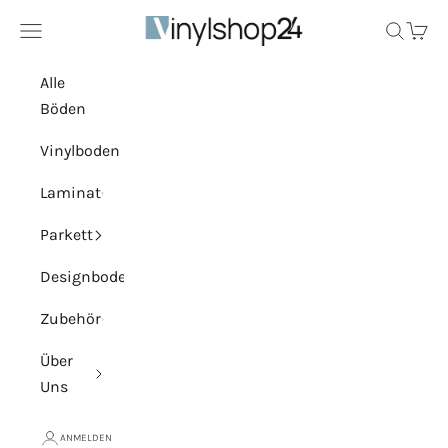
Zum Inhalt springen
Menü
Vinylshop24
Suchen
Ware
Alle
Böden
Vinylboden
Laminat
Parkett
Designboden
Zubehör
Über
Uns
ANMELDEN