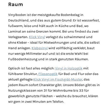
e
Raum
A
k
Vinylboden ist der meistgekaufte Bodenbelag in
t
Deutschland, und das aus gutem Grund: Er ist wasserfest,
i
fußwarm, leise und hält auch in Küche und Bad, wo
Laminat an seine Grenzen kommt. Bei uns findest du zwei
o
Verlegearten.
Klick Vinyl
verlegst du schwimmend und
n
ohne Kleber – ideal für Mietwohnungen und alle, die selbst
s
Hand anlegen.
Klebevinyl
wird vollflächig verklebt, baut
a
nur wenige Millimeter auf und ist die erste Wahl bei
n
Fußbodenheizung und in stark genutzten Räumen.
g
Optisch ist fast alles möglich:
Vinyl in Holzoptik
mit
e
fühlbarer Struktur,
Fliesenoptik
für Bad und Flur oder das
b
aktuell gefragte
Klick Vinyl im Fischgrät-Muster
, das
o
jedem Raum sofort Charakter gibt. Unsere Böden gibt es in
t
Nutzungsklassen von 31 für Wohnräume bis 33 für
e
gewerblich genutzte Flächen – welche du brauchst, klären
,
wir gern in zwei Minuten am Telefon.
I