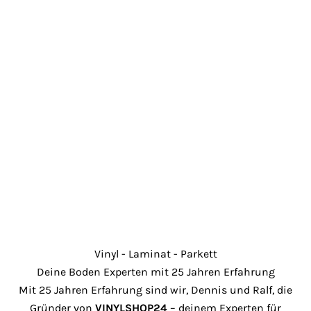
e
r
e
u
n
s
e
r
e
n
N
e
w
s
Vinyl - Laminat - Parkett
l
Deine Boden Experten mit 25 Jahren Erfahrung
e
Mit 25 Jahren Erfahrung sind wir, Dennis und Ralf, die
t
Gründer von
VINYLSHOP24
– deinem Experten für