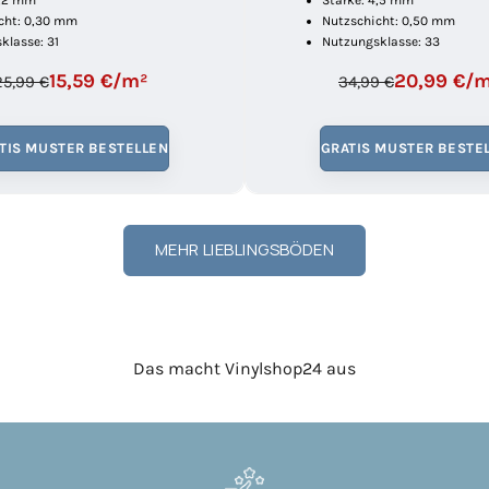
3,2 mm
Stärke: 4,5 mm
cht: 0,30 mm
Nutzschicht: 0,50 mm
klasse: 31
Nutzungsklasse: 33
15,59 €/m²
20,99 €/
25,99 €
34,99 €
TIS MUSTER BESTELLEN
GRATIS MUSTER BESTE
MEHR LIEBLINGSBÖDEN
Das macht Vinylshop24 aus