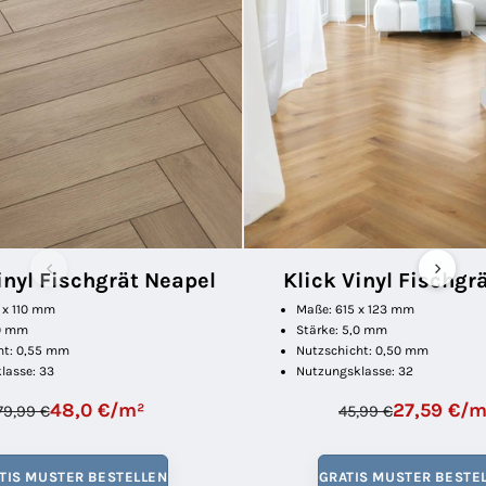
‹
›
inyl Fischgrät Neapel
Klick Vinyl Fischgr
 x 110 mm
Maße: 615 x 123 mm
,0 mm
Stärke: 5,0 mm
ht: 0,55 mm
Nutzschicht: 0,50 mm
lasse: 33
Nutzungsklasse: 32
48,0 €/m²
27,59 €/m
79,99 €
45,99 €
TIS MUSTER BESTELLEN
GRATIS MUSTER BESTE