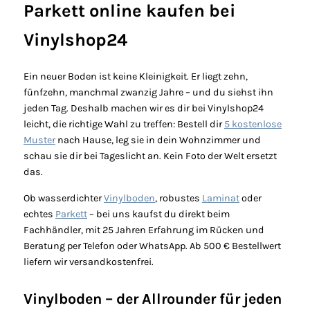
s
Parkett online kaufen bei
t
Vinylshop24
n
e
Ein neuer Boden ist keine Kleinigkeit. Er liegt zehn,
u
fünfzehn, manchmal zwanzig Jahre – und du siehst ihn
e
jeden Tag. Deshalb machen wir es dir bei Vinylshop24
u
leicht, die richtige Wahl zu treffen: Bestell dir
5 kostenlose
n
Muster
nach Hause, leg sie in dein Wohnzimmer und
d
schau sie dir bei Tageslicht an. Kein Foto der Welt ersetzt
e
das.
x
Ob wasserdichter
Vinylboden
, robustes
Laminat
oder
k
echtes
Parkett
– bei uns kaufst du direkt beim
l
Fachhändler, mit 25 Jahren Erfahrung im Rücken und
u
Beratung per Telefon oder WhatsApp. Ab 500 € Bestellwert
s
liefern wir versandkostenfrei.
i
v
Vinylboden – der Allrounder für jeden