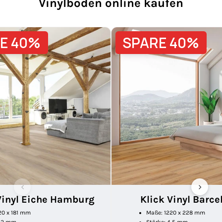
Vinylboden online kaufen
E 40%
SPARE 40%
‹
›
Vinyl Eiche Hamburg
Klick Vinyl Barce
20 x 181 mm
Maße: 1220 x 228 mm