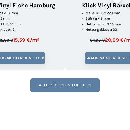
w
Vinyl Eiche Hamburg
Klick Vinyl Barce
s
20 x 181 mm
Maße: 1220 x 228 mm
3,2 mm
Stärke: 4,5 mm
l
cht: 0,30 mm
Nutzschicht: 0,50 mm
klasse: 31
Nutzungsklasse: 33
e
15,59 €/m²
20,99 €/
25,99 €
34,99 €
t
t
TIS MUSTER BESTELLEN
GRATIS MUSTER BESTE
e
r
ALLE BÖDEN ENTDECKEN
A
b
o
n
n
i