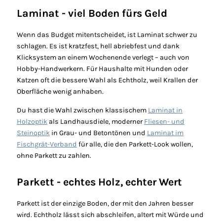
n
Laminat - viel Boden fürs Geld
f
Wenn das Budget mitentscheidet, ist Laminat schwer zu
o
schlagen. Es ist kratzfest, hell abriebfest und dank
s
Klicksystem an einem Wochenende verlegt – auch von
u
Hobby-Handwerkern. Für Haushalte mit Hunden oder
n
Katzen oft die bessere Wahl als Echtholz, weil Krallen der
d
Oberfläche wenig anhaben.
v
Du hast die Wahl zwischen klassischem
Laminat in
i
Holzoptik
als Landhausdiele, moderner
Fliesen- und
e
Steinoptik
in Grau- und Betontönen und
Laminat im
l
Fischgrät-Verband
für alle, die den Parkett-Look wollen,
e
ohne Parkett zu zahlen.
s
m
Parkett - echtes Holz, echter Wert
e
h
Parkett ist der einzige Boden, der mit den Jahren besser
wird. Echtholz lässt sich abschleifen, altert mit Würde und
r