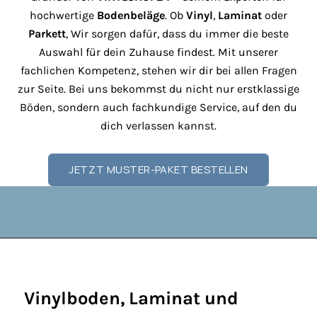
t
hochwertige
Bodenbeläge
. Ob
Vinyl
,
Laminat
oder
e
Parkett
, Wir sorgen dafür, dass du immer die beste
r
Auswahl für dein Zuhause findest. Mit unserer
u
fachlichen Kompetenz, stehen wir dir bei allen Fragen
n
zur Seite. Bei uns bekommst du nicht nur erstklassige
d
Böden, sondern auch fachkundige Service, auf den du
e
dich verlassen kannst.
r
h
JETZT MUSTER-PAKET BESTELLEN
a
l
t
e
z
u
e
Vinylboden, Laminat und
r